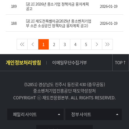
[공고] 2026년 중소기업 정책자금 융자계획
189
2026-01-19
공고
[공고] 재도전특별자금(2025년 중소벤처기업
188
2026-01-19
부 소관 소상공인 정책자금 융자계획 공고)
1
2
3
4
5
주
개인정보처리방침
이메일무단수집거부
TOP
↑
소
및
사
(52851) 경상남도 진주시 동진로 430 (충무공동)
이
중소벤처기업진흥공단 재도약성장처
트
COPYRIGHT ⓒ 재도전응원본부. ALL RIGHTS RESERVED.
정
보
유
패밀리 사이트
정부 사이트
관
사