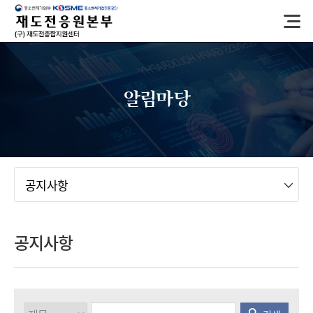
반
복
영
역
건
너
알림마당
뛰
기
메뉴
공지사항
공지사항