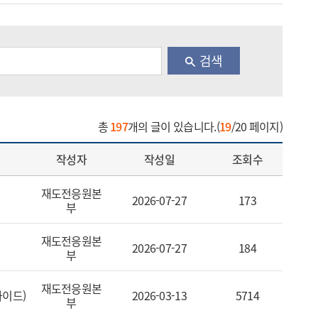
검색
총
197
개의 글이 있습니다.(
19
/20 페이지)
작성자
작성일
조회수
재도전응원본
2026-07-27
173
부
재도전응원본
2026-07-27
184
기
부
기
재도전응원본
가이드)
2026-03-13
5714
부