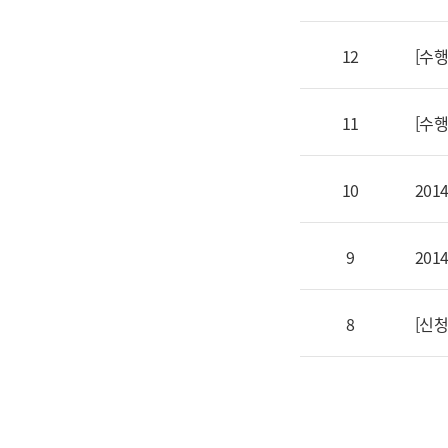
12
[수
11
[수
10
20
9
20
8
[신