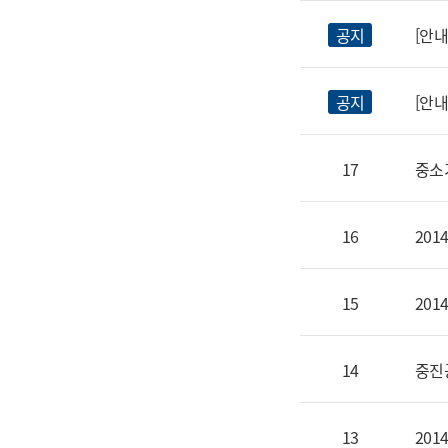
공지
[안내
공지
[안
17
중소
16
201
15
20
14
중진
13
20