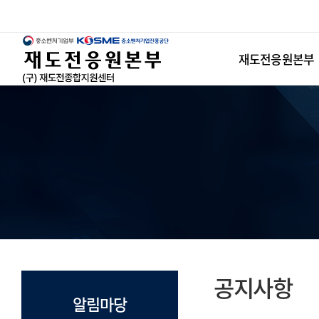
반
복
영
재도전응원본부
역
건
너
뛰
기
공지사항
알림마당