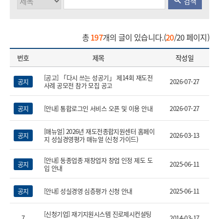
검색
총
197
개의 글이 있습니다.(
20
/20 페이지)
번호
제목
작성일
[공고] 「다시 쓰는 성공기」 제14회 재도전
공지
2026-07-27
사례 공모전 참가 모집 공고
공지
[안내] 통합로그인 서비스 오픈 및 이용 안내
2026-07-27
[매뉴얼] 2026년 재도전종합지원센터 홈페이
공지
2026-03-13
지 성실경영평가 매뉴얼 (신청 가이드)
열기
[안내] 동종업종 재창업자 창업 인정 제도 도
공지
2025-06-11
입 안내
공지
[안내] 성실경영 심층평가 신청 안내
2025-06-11
[신청기업] 재기지원시스템 진로제시컨설팅
7
2014-03-17