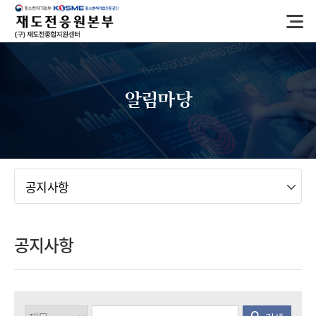
반
복
영
역
건
너
알림마당
뛰
기
메뉴
공지사항
공지사항