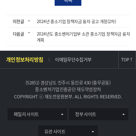
이전글
2024년 중소기업 정책자금 융자 공고 개정(2차)
다음글
2024년도 중소벤처기업부 소관 중소기업 정책자금 융자
계획
주
개인정보처리방침
이메일무단수집거부
TOP
↑
소
및
사
(52851) 경상남도 진주시 동진로 430 (충무공동)
이
중소벤처기업진흥공단 재도약성장처
트
COPYRIGHT ⓒ 재도전응원본부. ALL RIGHTS RESERVED.
정
보
유
패밀리 사이트
정부 사이트
관
사
이
유관 사이트