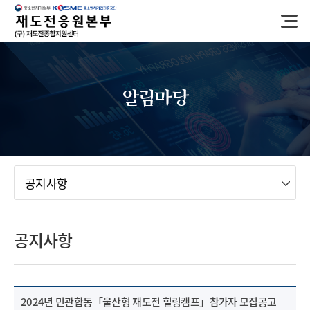
반
복
영
역
건
너
알림마당
뛰
기
메뉴
공지사항
공지사항
2024년 민관합동「울산형 재도전 힐링캠프」참가자 모집공고