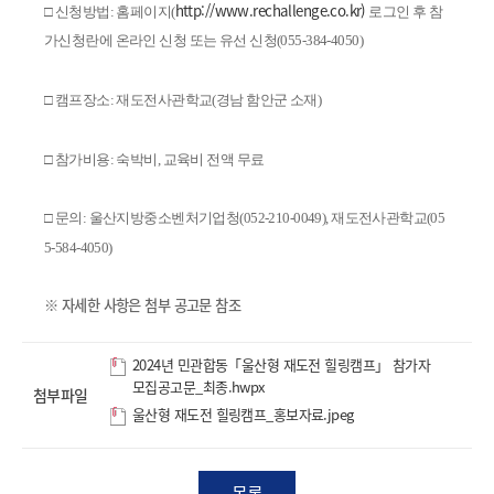
http://www.rechallenge.co.kr)
□ 신청방법: 홈페이지(
로그인 후 참
가신청란에 온라인 신청 또는 유선 신청(055-384-4050)
□ 캠프장소: 재도전사관학교(경남 함안군 소재)
□ 참가비용: 숙박비, 교육비 전액 무료
□ 문의: 울산지방중소벤처기업청(052-210-0049), 재도전사관학교(05
5-584-4050)
※ 자세한 사항은 첨부 공고문 참조
2024년 민관합동「울산형 재도전 힐링캠프」 참가자
모집공고문_최종.hwpx
첨부파일
울산형 재도전 힐링캠프_홍보자료.jpeg
목록