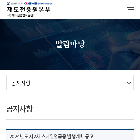
반
복
영
역
건
너
알림마당
뛰
기
메뉴
공지사항
공지사항
2024년도 제2차 스케일업금융 발행계획 공고