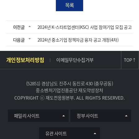
목록
이전글
2024년 K-스타트업센터(KSC) 사업 참여기업 모집 공고
다음글
2024년 중소기업 정책자금 융자 공고 개정(4차)
주
개인정보처리방침
이메일무단수집거부
TOP
↑
소
및
사
(52851) 경상남도 진주시 동진로 430 (충무공동)
이
중소벤처기업진흥공단 재도약성장처
트
COPYRIGHT ⓒ 재도전응원본부. ALL RIGHTS RESERVED.
정
보
유
패밀리 사이트
정부 사이트
관
사
이
유관 사이트