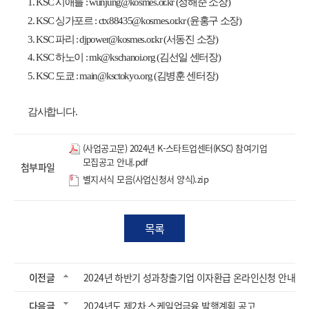
1. KSC 시애틀 : wunjung@kosmes.or.kr (정해준 소장)
2. KSC 싱가포르 : ctx88435@kosmes.or.kr (윤홍구 소장)
3. KSC 파리 : djpower@kosmes.or.kr (서동진 소장)
4. KSC 하노이 : mk@kschanoi.org (김선일 센터장)
5. KSC 도쿄 : main@ksctokyo.org (김병훈 센터장)
감사합니다.
(사업공고문) 2024년 K-스타트업센터(KSC) 참여기업
모집공고 안내.pdf
첨부파일
별지서식 모음(사업신청서 양식).zip
목록
이전글
2024년 하반기 성과창출기업 이자환급 온라인신청 안내
다음글
2024년도 제2차 스케일업금융 발행계획 공고