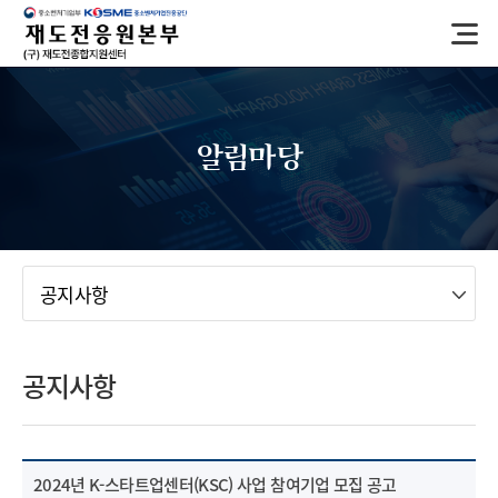
반
복
영
역
건
너
알림마당
뛰
기
메뉴
공지사항
공지사항
2024년 K-스타트업센터(KSC) 사업 참여기업 모집 공고