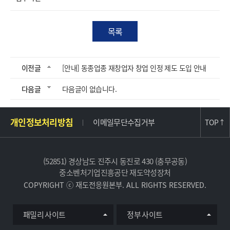
목록
이전글
[안내] 동종업종 재창업자 창업 인정 제도 도입 안내
다음글
다음글이 없습니다.
주
개인정보처리방침
이메일무단수집거부
TOP
↑
소
및
사
(52851) 경상남도 진주시 동진로 430 (충무공동)
이
중소벤처기업진흥공단 재도약성장처
트
COPYRIGHT ⓒ 재도전응원본부. ALL RIGHTS RESERVED.
정
보
유
패밀리 사이트
정부 사이트
관