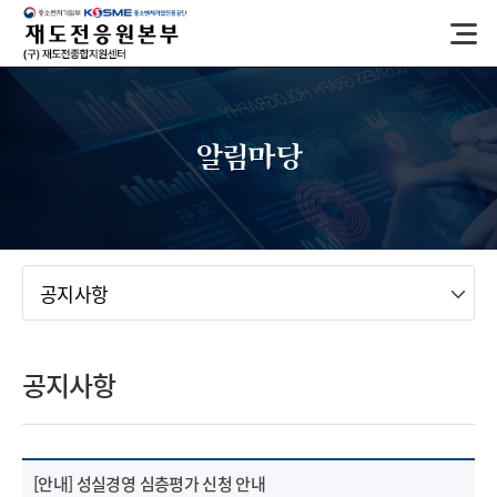
반
복
영
역
건
너
알림마당
뛰
기
메뉴
공지사항
공지사항
[안내] 성실경영 심층평가 신청 안내