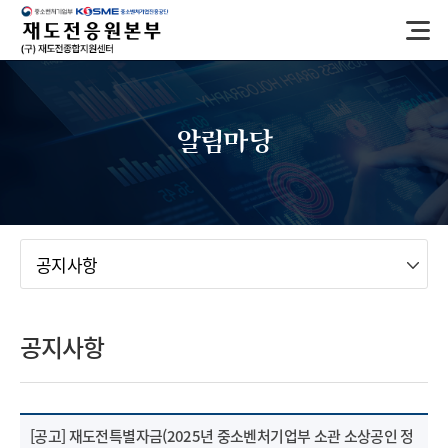
반
복
영
역
건
너
알림마당
뛰
기
메뉴
공지사항
공지사항
[공고] 재도전특별자금(2025년 중소벤처기업부 소관 소상공인 정