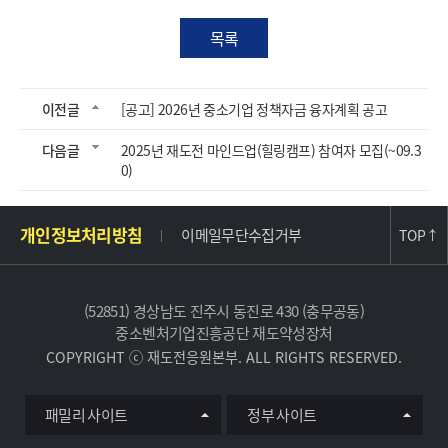
목록
이전글
[공고] 2026년 중소기업 정책자금 융자계획 공고
다음글
2025년 재도전 마인드업(힐링캠프) 참여자 모집(~09.3
0)
주
개인정보처리방침
이메일무단수집거부
TOP
↑
소
및
사
(52851) 경상남도 진주시 동진로 430 (충무공동)
이
중소벤처기업진흥공단 재도약성장처
트
COPYRIGHT ⓒ 재도전응원본부. ALL RIGHTS RESERVED.
정
보
유
패밀리 사이트
정부 사이트
관
사