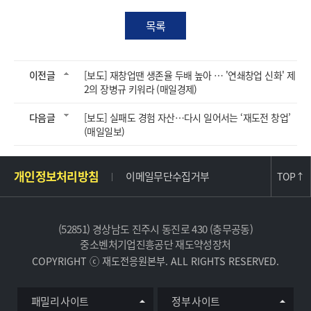
목록
이전글
[보도] 재창업땐 생존율 두배 높아 … '연쇄창업 신화' 제
2의 장병규 키워라 (매일경제)
다음글
[보도] 실패도 경험 자산…다시 일어서는 ‘재도전 창업’
(매일일보)
주
개인정보처리방침
이메일무단수집거부
TOP
↑
소
및
사
(52851) 경상남도 진주시 동진로 430 (충무공동)
이
중소벤처기업진흥공단 재도약성장처
트
COPYRIGHT ⓒ 재도전응원본부. ALL RIGHTS RESERVED.
정
보
유
패밀리 사이트
정부 사이트
관