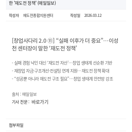
한 '재도전 정책' (매일일보)
작성자
재도전종합지원센터
작성일
2026.03.12
[창업사다리 2.0 ⑪] “실패 이후가 더 중요”…이성
천 센터장이 말한 ‘재도전 정책’
- 실패 경험 낙인 대신 ‘재도전 자산’…창업 생태계 선순환 기반
- 재창업 자금·구조개선·컨설팅 연계 지원…재도전 정책 확대
- “성공뿐 아니라 재도전 구조 필요”…창업 생태계 안전망 강조
열기
출처 : 매일일보
바로가기
기사 전문 :
첨부파일