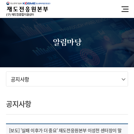
반
복
영
역
건
너
알림마당
뛰
기
메뉴
공지사항
공지사항
[보도] '실패 이후가 더 중요' 재도전응원본부 이성천 센터장이 말