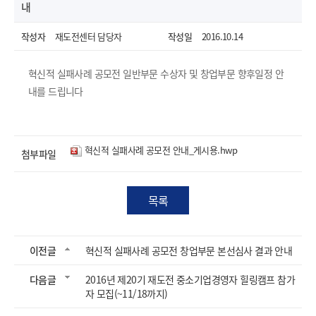
내
작성자
재도전센터 담당자
작성일
2016.10.14
혁신적 실패사례 공모전 일반부문 수상자 및 창업부문 향후일정 안
내를 드립니다
혁신적 실패사례 공모전 안내_게시용.hwp
첨부파일
목록
열기
이전글
혁신적 실패사례 공모전 창업부문 본선심사 결과 안내
다음글
2016년 제20기 재도전 중소기업경영자 힐링캠프 참가
자 모집(~11/18까지)