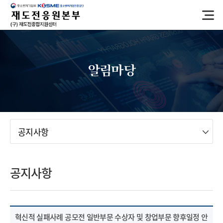
반
복
영
역
건
너
알림마당
뛰
기
메뉴
공지사항
공지사항
혁신적 실패사례 공모전 일반부문 수상자 및 창업부문 향후일정 안