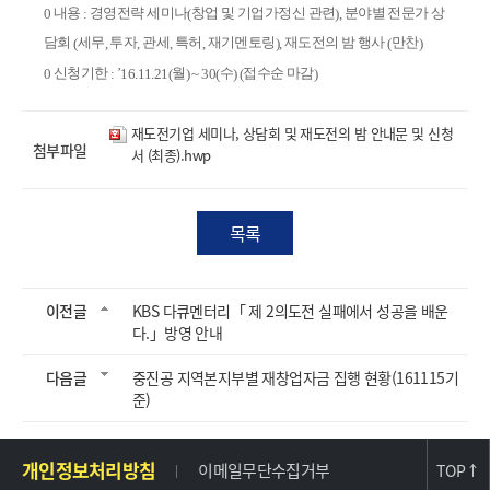
내용
경영전략 세미나
창업 및 기업가정신 관련
분야별 전문가 상
0
:
(
),
담회
세무
투자
관세
특허
재기멘토링
재도전의 밤 행사
만찬
(
,
,
,
,
),
(
)
신청기한
’
월
수
접수순 마감
0
:
16.11.21(
) ~ 30(
) (
)
재도전기업 세미나, 상담회 및 재도전의 밤 안내문 및 신청
첨부파일
서 (최종).hwp
목록
이전글
KBS 다큐멘터리「 제 2의도전 실패에서 성공을 배운
다.」방영 안내
다음글
중진공 지역본지부별 재창업자금 집행 현황(161115기
준)
주
개인정보처리방침
이메일무단수집거부
TOP
↑
소