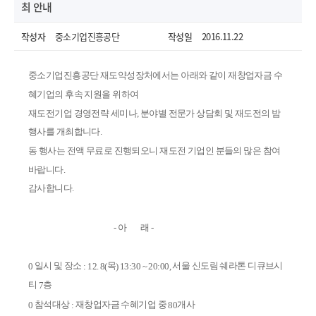
최 안내
작성자
중소기업진흥공단
작성일
2016.11.22
중소기업진흥공단 재도약성장처에서는 아래와 같이 재창업자금 수
혜기업의 후속 지원을 위하여
재도전기업 경영전략 세미나, 분야별 전문가 상담회 및 재도전의 밤
행사를 개최합니다.
동 행사는 전액 무료로 진행되오니 재도전 기업인 분들의 많은 참여
바랍니다.
감사합니다.
열기
아
래
-
-
일시 및 장소
목
서울 신도림 쉐라톤 디큐브시
0
: 12. 8(
) 13:30 ~ 20:00,
티
층
7
참석대상
재창업자금 수혜기업
중
개사
0
:
80