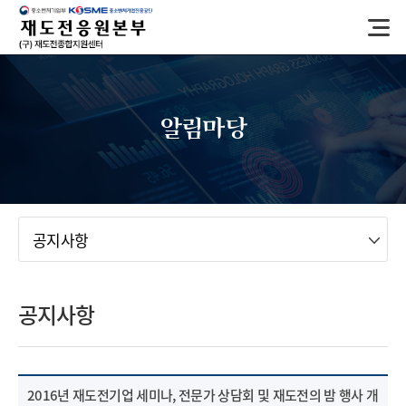
반
복
영
역
건
너
알림마당
뛰
기
메뉴
공지사항
공지사항
2016년 재도전기업 세미나, 전문가 상담회 및 재도전의 밤 행사 개