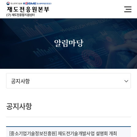
반
복
영
역
건
너
알림마당
뛰
기
메뉴
공지사항
공지사항
[중소기업기술정보진흥원] 재도전기술개발사업 설명회 개최