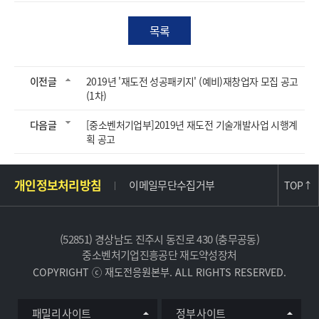
목록
이전글
2019년 '재도전 성공패키지' (예비)재창업자 모집 공고
(1차)
다음글
[중소벤처기업부]2019년 재도전 기술개발사업 시행계
획 공고
주
개인정보처리방침
이메일무단수집거부
TOP
↑
소
및
사
(52851) 경상남도 진주시 동진로 430 (충무공동)
이
중소벤처기업진흥공단 재도약성장처
트
COPYRIGHT ⓒ 재도전응원본부. ALL RIGHTS RESERVED.
정
보
유
패밀리 사이트
정부 사이트