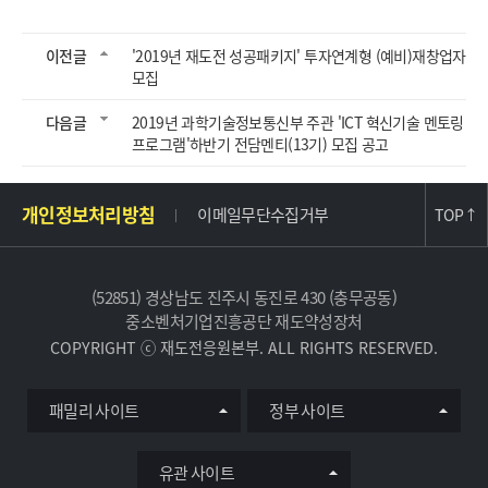
이전글
'2019년 재도전 성공패키지' 투자연계형 (예비)재창업자
모집
다음글
2019년 과학기술정보통신부 주관 'ICT 혁신기술 멘토링
프로그램'하반기 전담멘티(13기) 모집 공고
주
개인정보처리방침
이메일무단수집거부
TOP
↑
소
및
사
(52851) 경상남도 진주시 동진로 430 (충무공동)
이
중소벤처기업진흥공단 재도약성장처
트
COPYRIGHT ⓒ 재도전응원본부. ALL RIGHTS RESERVED.
정
보
유
패밀리 사이트
정부 사이트
관
사
이
유관 사이트