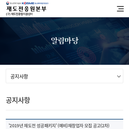
반
복
영
역
건
너
알림마당
뛰
기
메뉴
공지사항
공지사항
'2019년 재도전 성공패키지' (예비)재창업자 모집 공고(2차)