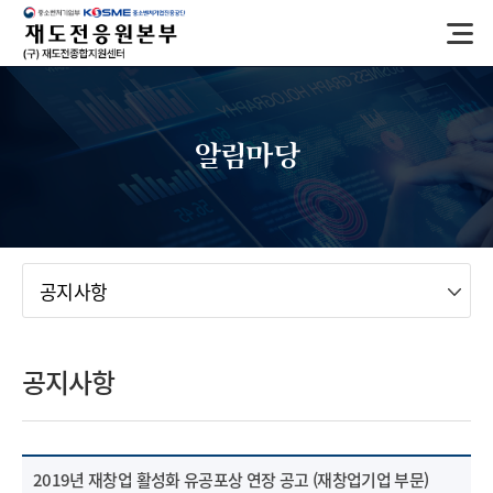
반
복
영
역
건
너
알림마당
뛰
기
메뉴
공지사항
공지사항
2019년 재창업 활성화 유공포상 연장 공고 (재창업기업 부문)