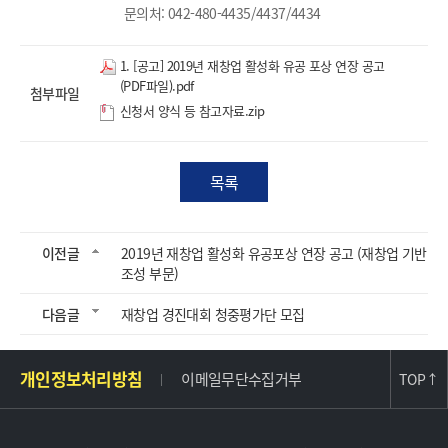
문의처: 042-480-4435/4437/4434
1. [공고] 2019년 재창업 활성화 유공 포상 연장 공고
(PDF파일).pdf
첨부파일
신청서 양식 등 참고자료.zip
목록
이전글
2019년 재창업 활성화 유공포상 연장 공고 (재창업 기반
조성 부문)
다음글
재창업 경진대회 청중평가단 모집
주
개인정보처리방침
이메일무단수집거부
TOP
↑
소
및
사