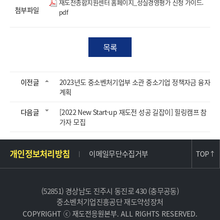
재도전종합지원센터 홈페이지_성실경영평가 신청 가이드.
첨부파일
pdf
목록
이전글
2023년도 중소벤처기업부 소관 중소기업 정책자금 융자
계획
다음글
[2022 New Start-up 재도전 성공 길잡이] 힐링캠프 참
가자 모집
주
개인정보처리방침
이메일무단수집거부
TOP
↑
소
및
사
(52851) 경상남도 진주시 동진로 430 (충무공동)
이
중소벤처기업진흥공단 재도약성장처
트
COPYRIGHT ⓒ 재도전응원본부. ALL RIGHTS RESERVED.
정