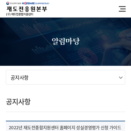
반
복
영
역
건
너
알림마당
뛰
기
메뉴
공지사항
공지사항
2022년 재도전종합지원센터 홈페이지 성실경영평가 신청 가이드