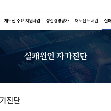
재도전 주요 지원사업
성실경영평가
재도전 도서관
실
실패원인 자가진단
자가진단