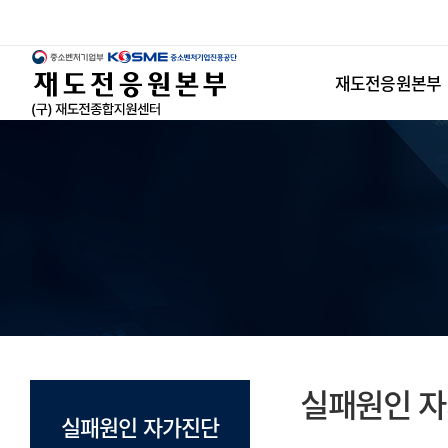
반
복
영
재도전응원본부
역
건
너
뛰
기
실패원인 
실패원인 자가진단