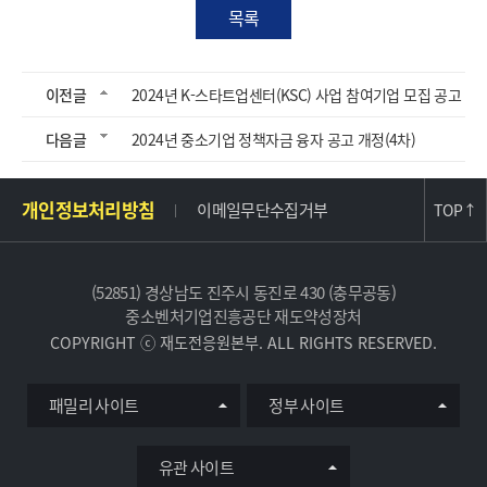
목록
이전글
2024년 K-스타트업센터(KSC) 사업 참여기업 모집 공고
다음글
2024년 중소기업 정책자금 융자 공고 개정(4차)
주
개인정보처리방침
이메일무단수집거부
TOP
↑
소
및
사
(52851) 경상남도 진주시 동진로 430 (충무공동)
이
중소벤처기업진흥공단 재도약성장처
트
COPYRIGHT ⓒ 재도전응원본부. ALL RIGHTS RESERVED.
정
보
유
패밀리 사이트
정부 사이트
관
사
이
유관 사이트