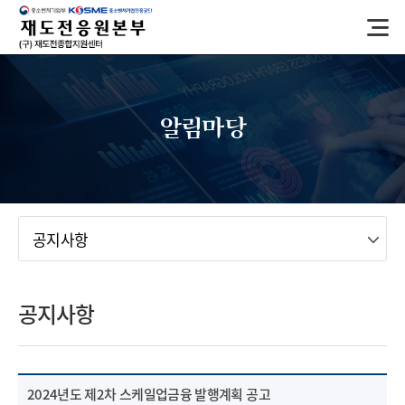
반
복
영
역
건
너
알림마당
뛰
기
메뉴
공지사항
공지사항
2024년도 제2차 스케일업금융 발행계획 공고