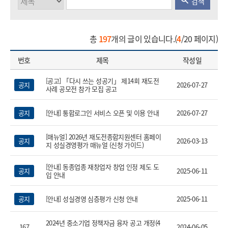
검색
총
197
개의 글이 있습니다.(
4
/20 페이지)
번호
제목
작성일
[공고] 「다시 쓰는 성공기」 제14회 재도전
공지
2026-07-27
사례 공모전 참가 모집 공고
공지
[안내] 통합로그인 서비스 오픈 및 이용 안내
2026-07-27
[매뉴얼] 2026년 재도전종합지원센터 홈페이
공지
2026-03-13
지 성실경영평가 매뉴얼 (신청 가이드)
열기
[안내] 동종업종 재창업자 창업 인정 제도 도
공지
2025-06-11
입 안내
공지
[안내] 성실경영 심층평가 신청 안내
2025-06-11
2024년 중소기업 정책자금 융자 공고 개정(4
167
2024-06-05