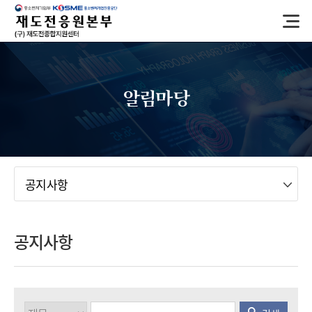
반
복
영
역
건
너
알림마당
뛰
기
메뉴
공지사항
공지사항